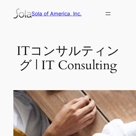
内
Sola of America, Inc.
容
を
ス
キ
ITコンサルティン
ッ
プ
グ | IT Consulting