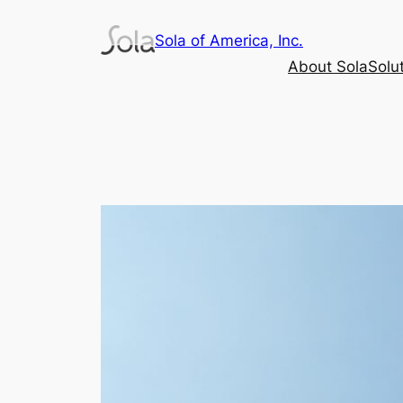
内
Sola of America, Inc.
容
を
About Sola
Solu
ス
キ
ッ
プ